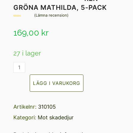
GRÖNA MATHILDA, 5-PACK
(
Lämna recension
)
Betygsatt
0
av
169,00
kr
5
27 i lager
Snigelbaren
Gröna
LÄGG I VARUKORG
MatHilda,
5-
Artikelnr:
310105
PACK
Kategori:
Mot skadedjur
mängd