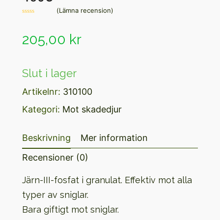
(
Lämna recension
)
Betygsatt
0
av
205,00
kr
5
Slut i lager
Artikelnr:
310100
Kategori:
Mot skadedjur
Beskrivning
Mer information
Recensioner (0)
Järn-III-fosfat i granulat. Effektiv mot alla
typer av sniglar.
Bara giftigt mot sniglar.