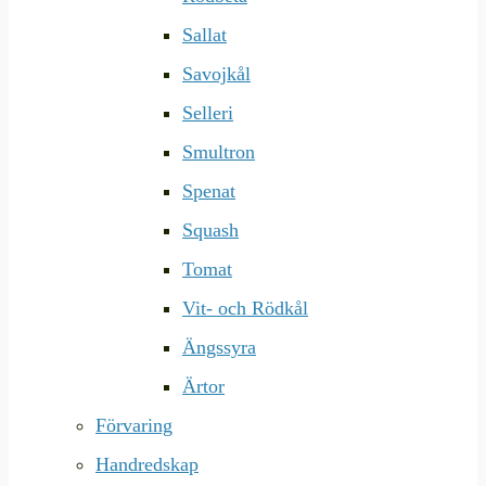
Sallat
Savojkål
Selleri
Smultron
Spenat
Squash
Tomat
Vit- och Rödkål
Ängssyra
Ärtor
Förvaring
Handredskap