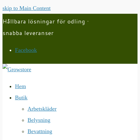
skip to Main Content
Hållbara lösningar för odling ·
snabba leveranser
Facebook
Hem
Butik
Arbetskläder
Belysning
Bevattning