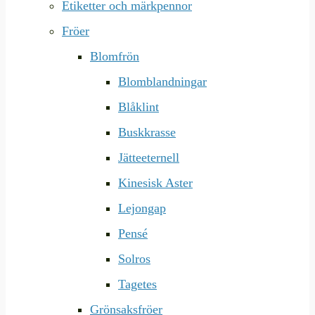
Etiketter och märkpennor
Fröer
Blomfrön
Blomblandningar
Blåklint
Buskkrasse
Jätteeternell
Kinesisk Aster
Lejongap
Pensé
Solros
Tagetes
Grönsaksfröer