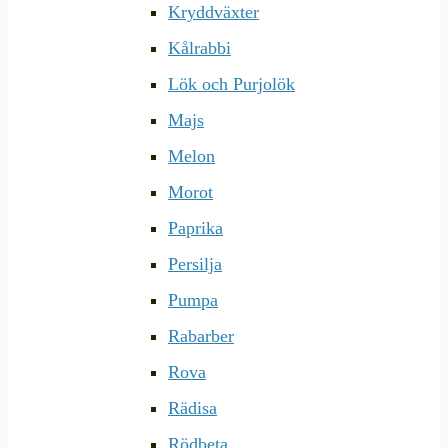
Kryddväxter
Kålrabbi
Lök och Purjolök
Majs
Melon
Morot
Paprika
Persilja
Pumpa
Rabarber
Rova
Rädisa
Rödbeta