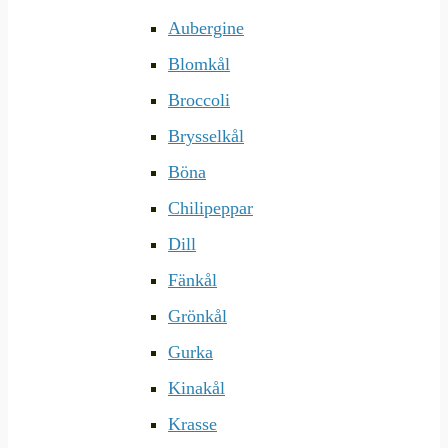
Aubergine
Blomkål
Broccoli
Brysselkål
Böna
Chilipeppar
Dill
Fänkål
Grönkål
Gurka
Kinakål
Krasse