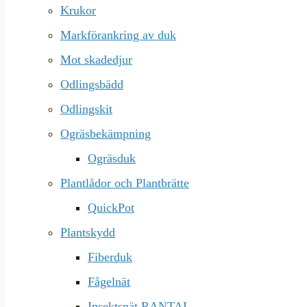
Krukor
Markförankring av duk
Mot skadedjur
Odlingsbädd
Odlingskit
Ogräsbekämpning
Ogräsduk
Plantlådor och Plantbrätte
QuickPot
Plantskydd
Fiberduk
Fågelnät
Insektsnät RANTAI