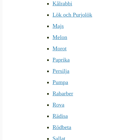
Kålrabbi
Lök och Purjolök
Majs
Melon
Morot
Paprika
Persilja
Pumpa
Rabarber
Rova
Rädisa
Rödbeta
Sallat