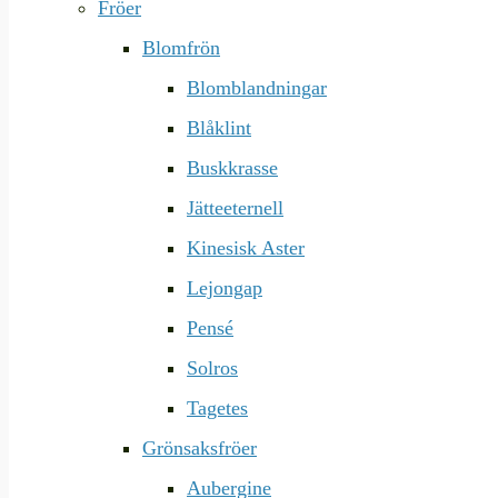
Fröer
Blomfrön
Blomblandningar
Blåklint
Buskkrasse
Jätteeternell
Kinesisk Aster
Lejongap
Pensé
Solros
Tagetes
Grönsaksfröer
Aubergine