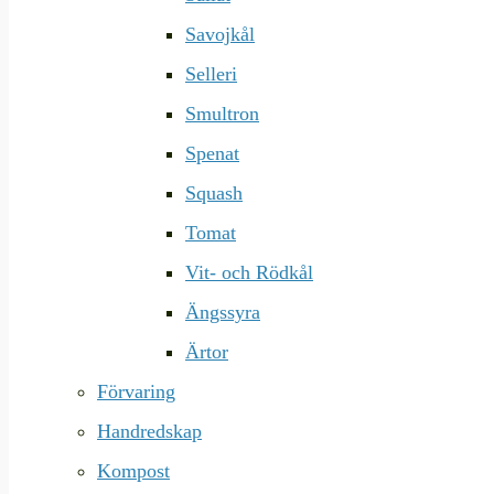
Savojkål
Selleri
Smultron
Spenat
Squash
Tomat
Vit- och Rödkål
Ängssyra
Ärtor
Förvaring
Handredskap
Kompost