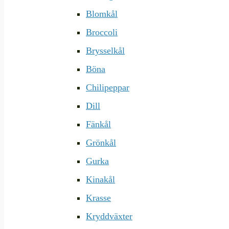
Blomkål
Broccoli
Brysselkål
Böna
Chilipeppar
Dill
Fänkål
Grönkål
Gurka
Kinakål
Krasse
Kryddväxter