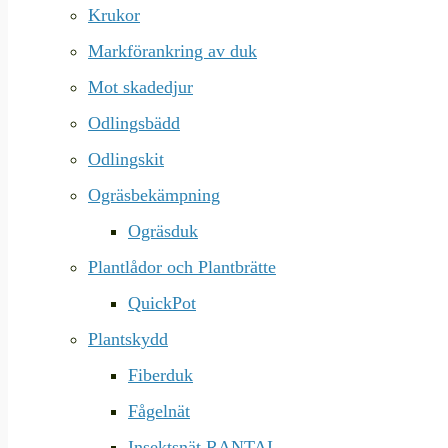
Krukor
Markförankring av duk
Mot skadedjur
Odlingsbädd
Odlingskit
Ogräsbekämpning
Ogräsduk
Plantlådor och Plantbrätte
QuickPot
Plantskydd
Fiberduk
Fågelnät
Insektsnät RANTAI