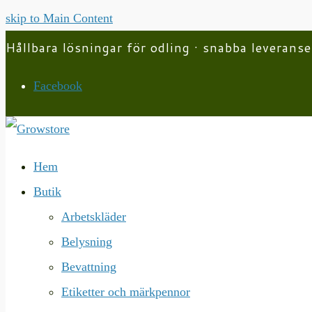
skip to Main Content
Hållbara lösningar för odling · snabba leveranse
Facebook
Hem
Butik
Arbetskläder
Belysning
Bevattning
Etiketter och märkpennor