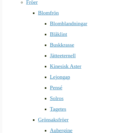
Fröer
Blomfrön
Blomblandningar
Blåklint
Buskkrasse
Jätteeternell
Kinesisk Aster
Lejongap
Pensé
Solros
Tagetes
Grönsaksfröer
Aubergine