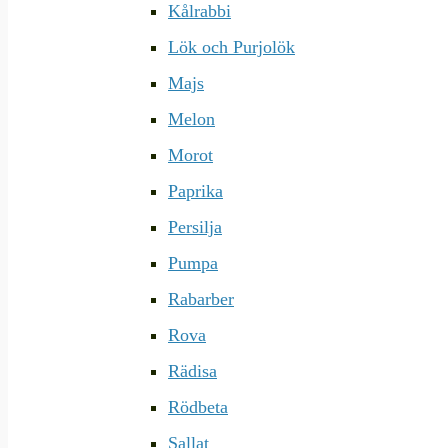
Kålrabbi
Lök och Purjolök
Majs
Melon
Morot
Paprika
Persilja
Pumpa
Rabarber
Rova
Rädisa
Rödbeta
Sallat