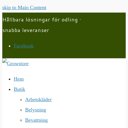
skip to Main Content
Hållbara lösningar för odling ·
snabba leveranser
Facebook
Hem
Butik
Arbetskläder
Belysning
Bevattning