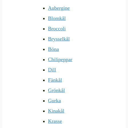
Aubergine
Blomkål
Broccoli
Brysselkål
Böna
Chilipeppar
Dill
Fänkål
Grönkål
Gurka
Kinakål
Krasse