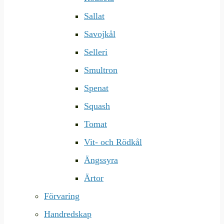
Sallat
Savojkål
Selleri
Smultron
Spenat
Squash
Tomat
Vit- och Rödkål
Ängssyra
Ärtor
Förvaring
Handredskap