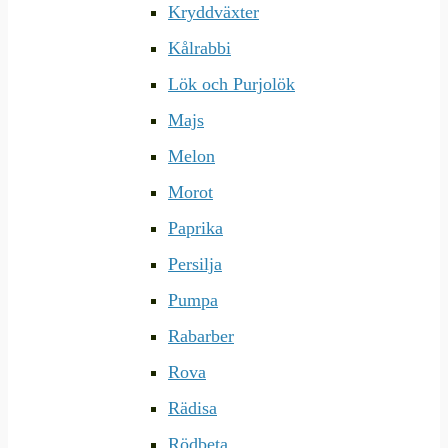
Kryddväxter
Kålrabbi
Lök och Purjolök
Majs
Melon
Morot
Paprika
Persilja
Pumpa
Rabarber
Rova
Rädisa
Rödbeta