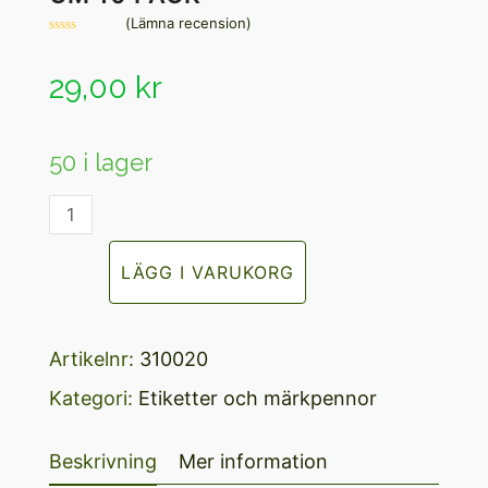
(
Lämna recension
)
Betygsatt
0
av
29,00
kr
5
50 i lager
Stick-
in
LÄGG I VARUKORG
träetikett
20
Artikelnr:
310020
x
Kategori:
Etiketter och märkpennor
2
cm
Beskrivning
Mer information
10