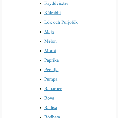
Kryddväxter
Kålrabbi
Lök och Purjolök
Majs
Melon
Morot
Paprika
Persilja
Pumpa
Rabarber
Rova
Rädisa
Rödbeta