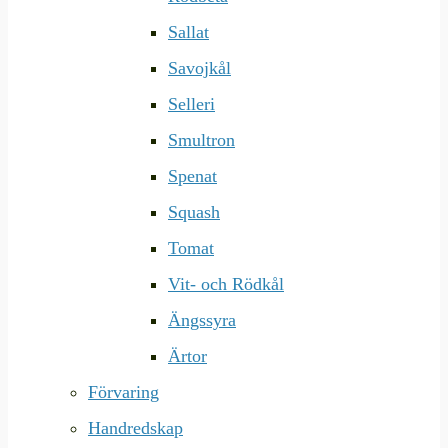
Sallat
Savojkål
Selleri
Smultron
Spenat
Squash
Tomat
Vit- och Rödkål
Ängssyra
Ärtor
Förvaring
Handredskap