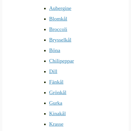
Aubergine
Blomkål
Broccoli
Brysselkål
Böna
Chilipeppar
Dill
Fänkål
Grönkål
Gurka
Kinakål
Krasse