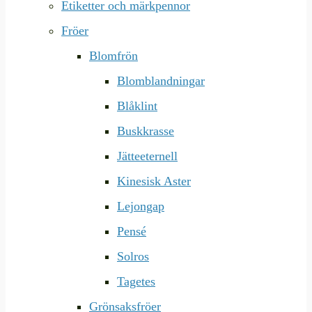
Etiketter och märkpennor
Fröer
Blomfrön
Blomblandningar
Blåklint
Buskkrasse
Jätteeternell
Kinesisk Aster
Lejongap
Pensé
Solros
Tagetes
Grönsaksfröer