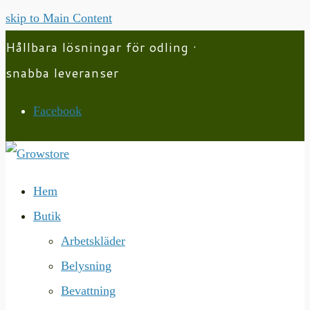
skip to Main Content
Hållbara lösningar för odling ·
snabba leveranser
Facebook
Hem
Butik
Arbetskläder
Belysning
Bevattning