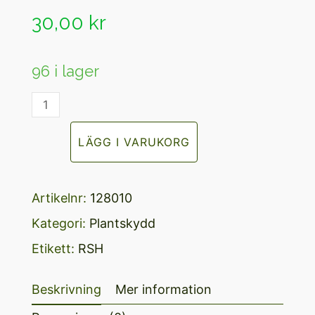
0
av
30,00
kr
5
96 i lager
Skyddstub
vinterförvaring
LÄGG I VARUKORG
mängd
Artikelnr:
128010
Kategori:
Plantskydd
Etikett:
RSH
Beskrivning
Mer information