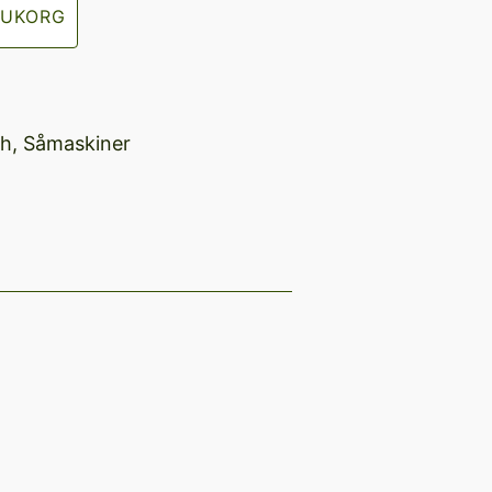
RUKORG
h
,
Såmaskiner