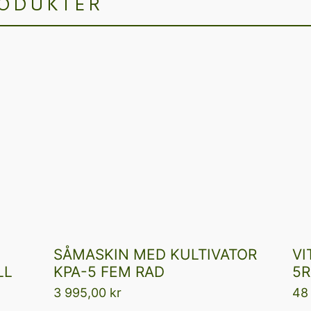
RODUKTER
SÅMASKIN MED KULTIVATOR
VI
LL
KPA-5 FEM RAD
5R
3 995,00
kr
48