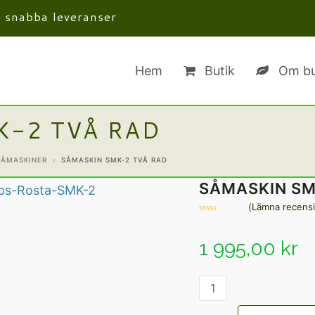
· snabba leveranser
Hem
Butik
Om bu
K-2 TVÅ RAD
SÅMASKINER
»
SÅMASKIN SMK-2 TVÅ RAD
SÅMASKIN SM
(
Lämna recens
Betygsatt
0
av
1 995,00
kr
5
Såmaskin
SMK-