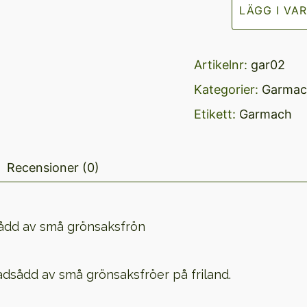
LÄGG I VA
2
två
Artikelnr:
gar02
rad
Kategorier:
Garmac
mängd
Etikett:
Garmach
Recensioner (0)
sådd av små grönsaksfrön
dsådd av små grönsaksfröer på friland.