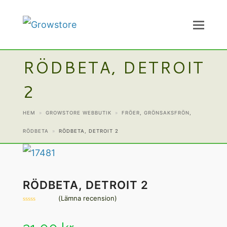
RÖDBETA, DETROIT
2
HEM
»
GROWSTORE WEBBUTIK
»
FRÖER
,
GRÖNSAKSFRÖN
,
RÖDBETA
»
RÖDBETA, DETROIT 2
RÖDBETA, DETROIT 2
(
Lämna recension
)
Betygsatt
0
av