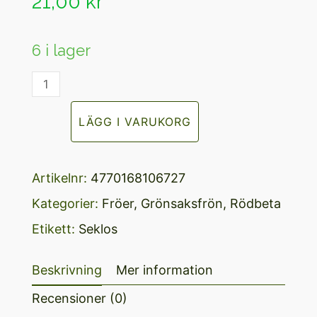
21,00
kr
5
6 i lager
Rödbeta,
DETROIT
LÄGG I VARUKORG
2
mängd
Artikelnr:
4770168106727
Kategorier:
Fröer
,
Grönsaksfrön
,
Rödbeta
Etikett:
Seklos
Beskrivning
Mer information
Recensioner (0)