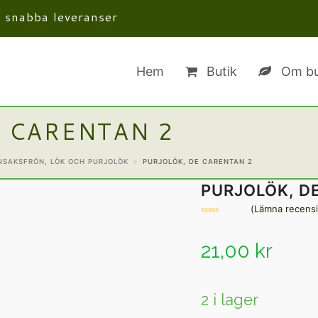
· snabba leveranser
Hem
Butik
Om bu
E CARENTAN 2
NSAKSFRÖN
,
LÖK OCH PURJOLÖK
»
PURJOLÖK, DE CARENTAN 2
PURJOLÖK, D
(
Lämna recens
Betygsatt
0
av
21,00
kr
5
2 i lager