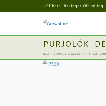
Hållbara lösningar för odling 
PURJOLÖK, D
HEM
»
GROWSTORE WEBBUTIK
»
FRÖER
,
GRÖ