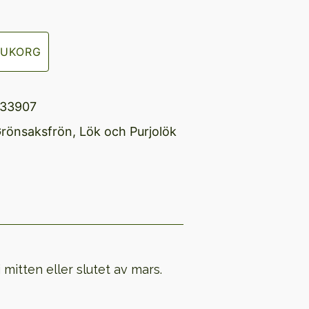
RUKORG
133907
rönsaksfrön
,
Lök och Purjolök
 mitten eller slutet av mars.