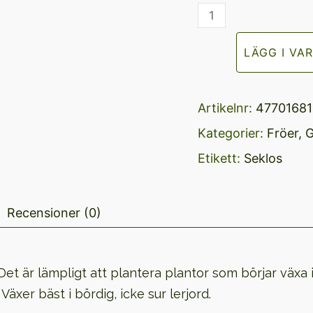
Purjolök,
DE
LÄGG I VA
CARENTAN
2
Artikelnr:
4770168
mängd
Kategorier:
Fröer
,
G
Etikett:
Seklos
Recensioner (0)
Det är lämpligt att plantera plantor som börjar växa i
äxer bäst i bördig, icke sur lerjord.