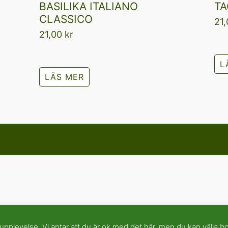
BASILIKA ITALIANO
TA
CLASSICO
21
21,00
kr
L
LÄS MER
pplevelse. Vi antar att du är ok med det här, men du kan välja bo