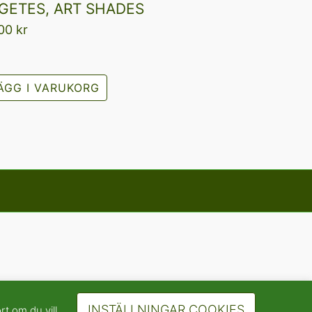
GETES, ART SHADES
,00
kr
ÄGG I VARUKORG
INSTÄLLNINGAR COOKIES
rt om du vill.