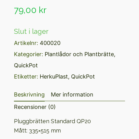
0
av
79,00
kr
5
Slut i lager
Artikelnr:
400020
Kategorier:
Plantlådor och Plantbrätte
,
QuickPot
Etiketter:
HerkuPlast
,
QuickPot
Beskrivning
Mer information
Recensioner (0)
Pluggbrätten Standard QP20
Mått: 335×515 mm