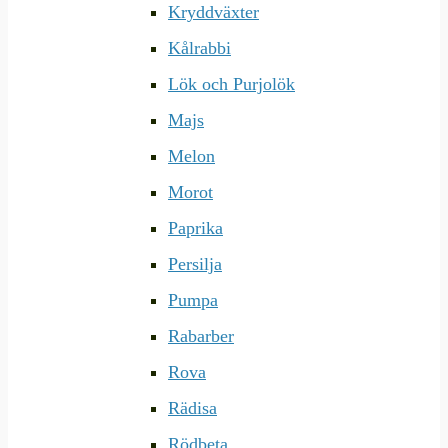
Kryddväxter
Kålrabbi
Lök och Purjolök
Majs
Melon
Morot
Paprika
Persilja
Pumpa
Rabarber
Rova
Rädisa
Rödbeta