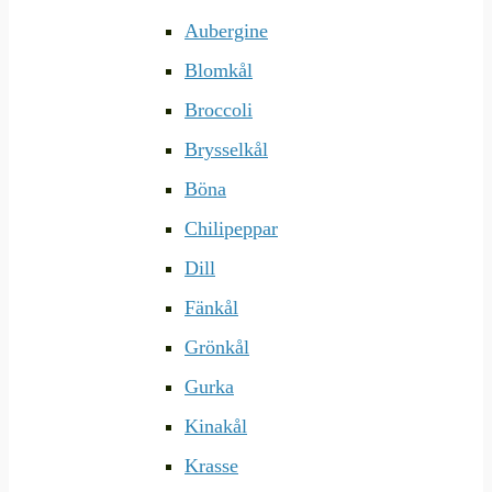
Aubergine
Blomkål
Broccoli
Brysselkål
Böna
Chilipeppar
Dill
Fänkål
Grönkål
Gurka
Kinakål
Krasse