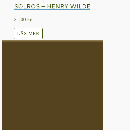
SOLROS – HENRY WILDE
21,00
kr
LÄS MER