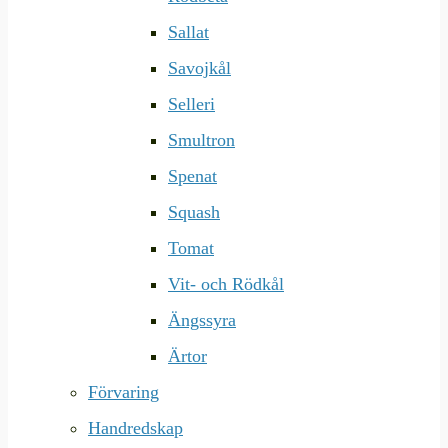
Sallat
Savojkål
Selleri
Smultron
Spenat
Squash
Tomat
Vit- och Rödkål
Ängssyra
Ärtor
Förvaring
Handredskap