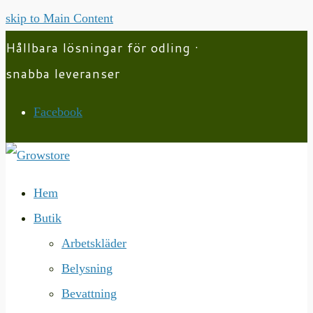
skip to Main Content
Hållbara lösningar för odling ·
snabba leveranser
Facebook
Hem
Butik
Arbetskläder
Belysning
Bevattning