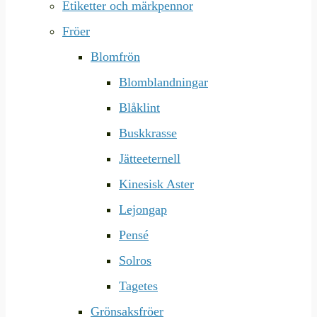
Etiketter och märkpennor
Fröer
Blomfrön
Blomblandningar
Blåklint
Buskkrasse
Jätteeternell
Kinesisk Aster
Lejongap
Pensé
Solros
Tagetes
Grönsaksfröer