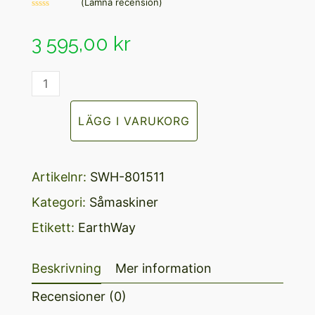
(
Lämna recension
)
Betygsatt
0
av
3 595,00
kr
5
Cresco
SRS
LÄGG I VARUKORG
Handsåmaskin
mängd
Artikelnr:
SWH-801511
Kategori:
Såmaskiner
Etikett:
EarthWay
Beskrivning
Mer information
Recensioner (0)