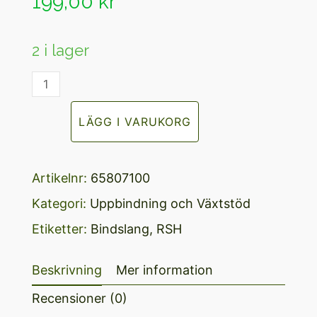
199,00
kr
5
2 i lager
Bindslang
7mm,
LÄGG I VARUKORG
80
M
Artikelnr:
65807100
mängd
Kategori:
Uppbindning och Växtstöd
Etiketter:
Bindslang
,
RSH
Beskrivning
Mer information
Recensioner (0)