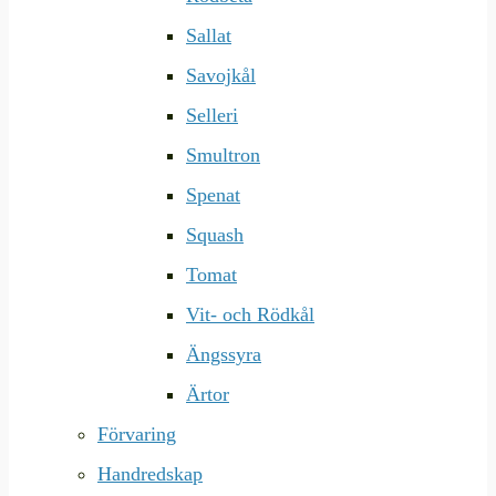
Sallat
Savojkål
Selleri
Smultron
Spenat
Squash
Tomat
Vit- och Rödkål
Ängssyra
Ärtor
Förvaring
Handredskap