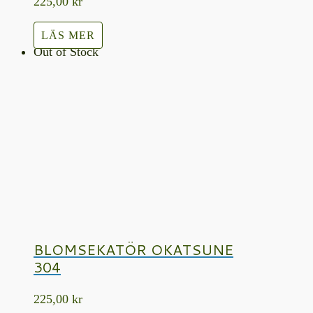
225,00
kr
LÄS MER
Out of Stock
BLOMSEKATÖR OKATSUNE
304
225,00
kr