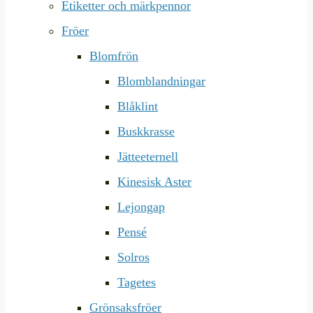
Etiketter och märkpennor
Fröer
Blomfrön
Blomblandningar
Blåklint
Buskkrasse
Jätteeternell
Kinesisk Aster
Lejongap
Pensé
Solros
Tagetes
Grönsaksfröer