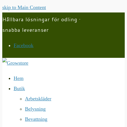
skip to Main Content
Hållbara lösningar för odling ·
snabba leveranser
Facebook
Hem
Butik
Arbetskläder
Belysning
Bevattning