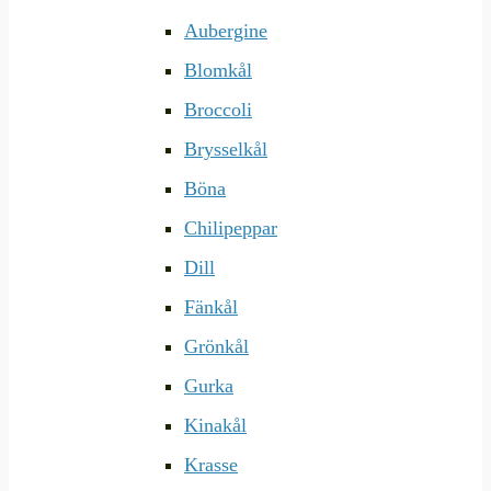
Aubergine
Blomkål
Broccoli
Brysselkål
Böna
Chilipeppar
Dill
Fänkål
Grönkål
Gurka
Kinakål
Krasse