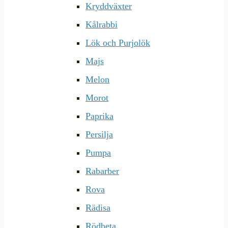
Kryddväxter
Kålrabbi
Lök och Purjolök
Majs
Melon
Morot
Paprika
Persilja
Pumpa
Rabarber
Rova
Rädisa
Rödbeta