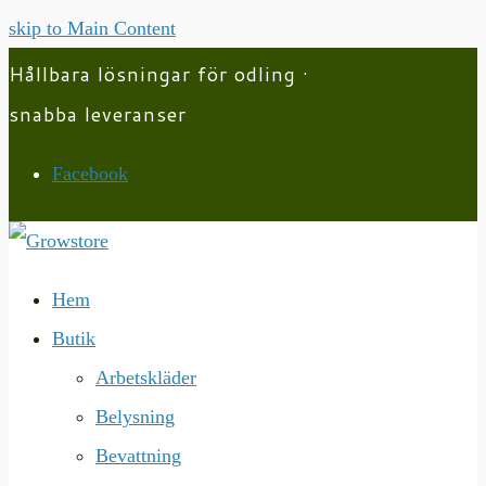
skip to Main Content
Hållbara lösningar för odling ·
snabba leveranser
Facebook
Hem
Butik
Arbetskläder
Belysning
Bevattning