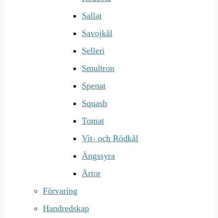
Sallat
Savojkål
Selleri
Smultron
Spenat
Squash
Tomat
Vit- och Rödkål
Ängssyra
Ärtor
Förvaring
Handredskap