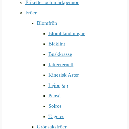
Etiketter och märkpennor
Fröer
Blomfrön
Blomblandningar
Blåklint
Buskkrasse
Jätteeternell
Kinesisk Aster
Lejongap
Pensé
Solros
Tagetes
Grönsaksfröer