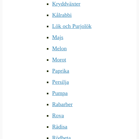
Kryddväxter
Kålrabbi
Lök och Purjolök
Majs
Melon
Morot
Paprika
Persilja
Pumpa
Rabarber
Rova
Rädisa
Rödbeta