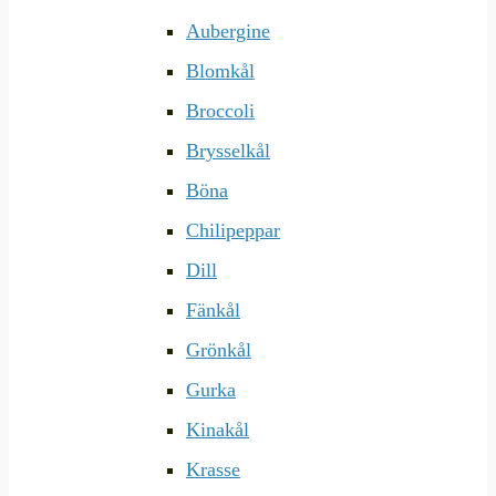
Aubergine
Blomkål
Broccoli
Brysselkål
Böna
Chilipeppar
Dill
Fänkål
Grönkål
Gurka
Kinakål
Krasse